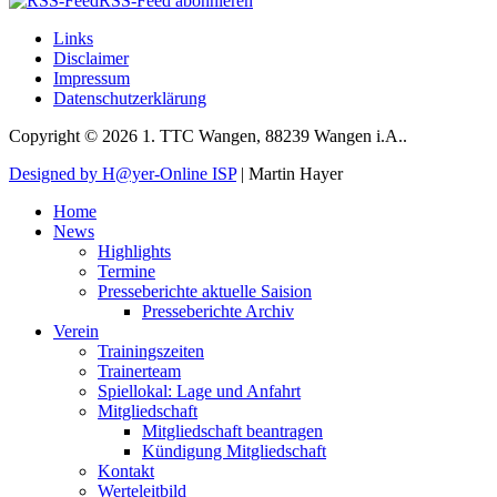
RSS-Feed abonnieren
Links
Disclaimer
Impressum
Datenschutzerklärung
Copyright © 2026 1. TTC Wangen, 88239 Wangen i.A..
Designed by H@yer-Online ISP
| Martin Hayer
Home
News
Highlights
Termine
Presseberichte aktuelle Saision
Presseberichte Archiv
Verein
Trainingszeiten
Trainerteam
Spiellokal: Lage und Anfahrt
Mitgliedschaft
Mitgliedschaft beantragen
Kündigung Mitgliedschaft
Kontakt
Werteleitbild